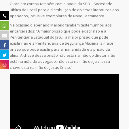
O projeto contou também com o apoio da SBB – Sociedade
Bíblica do Brasil para a distribuição de diversas literaturas aos
apenados, inclusive exemplares do Novo Testamento.
Na ocasião o apenado Marcelo também testemunhou aos
encarcerados: “A maior prisão que pode existir não é a
Penitenciária Estadual do Jacuí, a maior prisão que pode
existir não é a Penitenciária de Segurança Máxima, a maior
prisão que pode existir para a humanidade é a prisão da
alma. A chave dessa prisão não está na mão do diretor, não
está na mão do advogado, não está na mão do juiz, essa
chave está na mão de Jesus Cristo.”