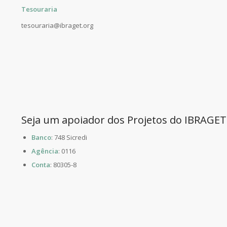
Tesouraria
tesouraria@ibraget.org
Seja um apoiador dos Projetos do IBRAGET
Banco
: 748 Sicredi
Agência
: 0116
Conta
: 80305-8