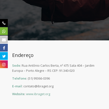
Endereço
Sede
: Rua Antônio Carlos Berta, nº 475 Sala 404 – Jardim
Europa – Porto Alegre – RS CEP: 91.340-020
Telefone
: (51) 99366-0396
E-mail
: contato@ibraget.org
Website
:
www.ibraget.org