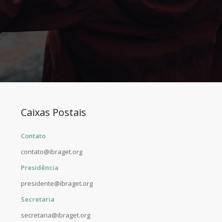
Caixas Postais
Contato
contato@ibraget.org
Presidência
presidente@ibraget.org
Secretaria
secretaria@ibraget.org