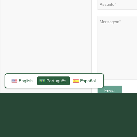
English
Português
Español